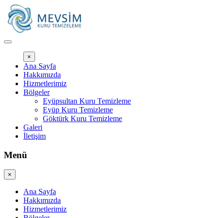
İçeriğe
geç
×
Ana Sayfa
Hakkımızda
Hizmetlerimiz
Bölgeler
Eyüpsultan Kuru Temizleme
Eyüp Kuru Temizleme
Göktürk Kuru Temizleme
Galeri
İletişim
Menü
×
Ana Sayfa
Hakkımızda
Hizmetlerimiz
Bölgeler